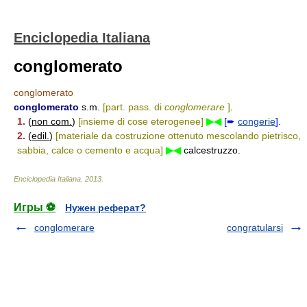
Enciclopedia Italiana
conglomerato
conglomerato
conglomerato
s.m.
[part. pass. di
conglomerare
]
.
1.
(
non com.
)
[insieme di cose eterogenee]
▶◀
[➨
congerie
]
.
2.
(
edil.
)
[materiale da costruzione ottenuto mescolando pietrisco,
sabbia, calce o cemento e acqua]
▶◀
calcestruzzo.
Enciclopedia Italiana
.
2013
.
Игры ⚽
Нужен реферат?
conglomerare
congratularsi