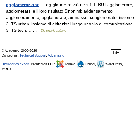
agglomerazione
— ag·glo·me·ra·zió·ne s.f. 1. BU l agglomerare, l
agglomerarsi e il loro risultato Sinonimi: addensamento,
agglomeramento, agglomerato, ammasso, conglomerato, insieme.
2. TS urban. insieme di abitazioni lungo una via di comunicazione
3. TS tecn.… …
Dizionario italiano
© Academic, 2000-2026
18+
Contact us:
Technical Support
,
Advertising
Dictionaries export
, created on PHP,
Joomla,
Drupal,
WordPress,
MODx.