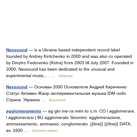
Nexsound
— is a Ukraine based independent record label
founded by Andrey Kiritchenko in 2000 and was also co operated
by Dmytro Fedorenko (Kotra) from 2003 till July 2007. Founded in
2000, Nexsound has been dedicated to the unusual and
experimental music,… …
Wikipedia
Nexsound
— Основан 2000 Основатели Андрей Кириченко
Статус Активен Жанр экспериментальная музыка IDM нойз
Страна Украина …
Википедия
agglomeramento
— ag·glo·me·ra·mén·to s.m. CO l agglomerare,
l agglomerarsi | BU agglomerato Sinonimi: agglomerazione,
ammassamento, ammasso, conglomerato. {{line}} {{/line}} DATA:
av. 1600 …
Dizionario italiano