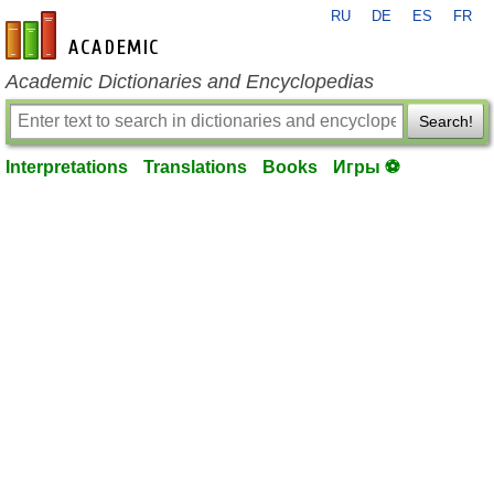
RU
DE
ES
FR
en-academic.com
Academic Dictionaries and Encyclopedias
Search!
Interpretations
Translations
Books
Игры ⚽