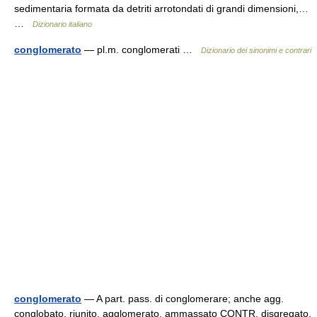
sedimentaria formata da detriti arrotondati di grandi dimensioni,…
…
Dizionario italiano
conglomerato
— pl.m. conglomerati …
Dizionario dei sinonimi e contrari
conglomerato
— A part. pass. di conglomerare; anche agg.
conglobato, riunito, agglomerato, ammassato CONTR. disgregato,