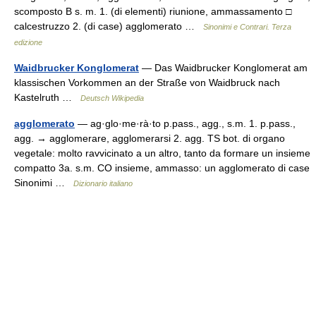
scomposto B s. m. 1. (di elementi) riunione, ammassamento □
calcestruzzo 2. (di case) agglomerato …
Sinonimi e Contrari. Terza
edizione
Waidbrucker Konglomerat
— Das Waidbrucker Konglomerat am
klassischen Vorkommen an der Straße von Waidbruck nach
Kastelruth …
Deutsch Wikipedia
agglomerato
— ag·glo·me·rà·to p.pass., agg., s.m. 1. p.pass.,
agg. → agglomerare, agglomerarsi 2. agg. TS bot. di organo
vegetale: molto ravvicinato a un altro, tanto da formare un insieme
compatto 3a. s.m. CO insieme, ammasso: un agglomerato di case
Sinonimi …
Dizionario italiano