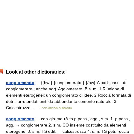
Look at other dictionaries:
conglomerato
— {{hw}}{{conglomerato}}{{/hw}}A part. pass. di
conglomerare ; anche agg. Agglomerato. B s. m. 1 Riunione di
elementi eterogenei: un conglomerato di idee. 2 Roccia formata di
detriti arrotondati uniti da abbondante cemento naturale. 3
Calcestruzzo …
Enciclopedia di italiano
conglomerato
— con·glo·me·rà·to p.pass., agg., s.m. 1. p.pass.,
agg. → conglomerare 2. s.m. CO insieme costituito da elementi
eterogenei 3. s.m. TS edil. → calcestruzzo 4. s.m. TS petr. roccia